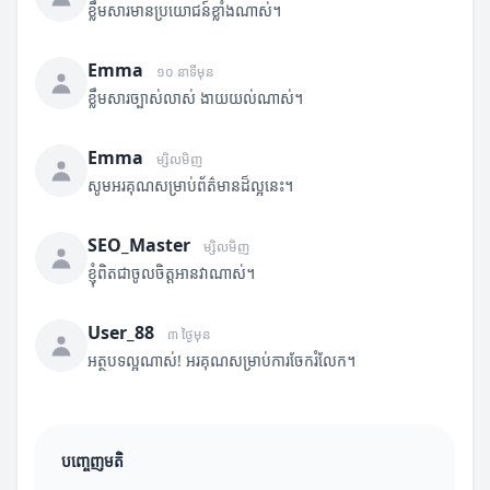
ខ្លឹមសារមានប្រយោជន៍ខ្លាំងណាស់។
Emma
១០ នាទីមុន
ខ្លឹមសារច្បាស់លាស់ ងាយយល់ណាស់។
Emma
ម្សិលមិញ
សូមអរគុណសម្រាប់ព័ត៌មានដ៏ល្អនេះ។
SEO_Master
ម្សិលមិញ
ខ្ញុំពិតជាចូលចិត្តអានវាណាស់។
User_88
៣ ថ្ងៃមុន
អត្ថបទល្អណាស់! អរគុណសម្រាប់ការចែករំលែក។
បញ្ចេញមតិ