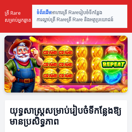
ត្រី Rare
ទំព័រដើម
អាហារត្រី Rare
រៀបចំទីកន្លែង
សម្រាប់អ្នកឆ្លាត
ការល្គាប់ត្រី Rare
ត្រី Rare និងអត្ថប្រយោជន៍
យុទ្ធសាស្ត្រសម្រាប់រៀបចំទីកន្លែងឱ្យ
មានប្រសិទ្ធភាព