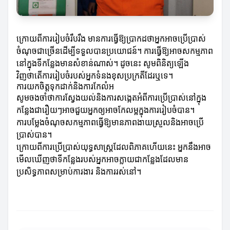
ក្រោយពីការរៀបចំរឹបរឹង មានការធ្វើឱ្យប្រាកដថាអ្នកអាចប្រើប្រាស់
ចំណុចជាច្រើនដើម្បីទទួលបានប្រយោជន៍។ ការធ្វើឱ្យអាចសកម្មភាព
នៅក្នុងទីកន្លែងមានសំខាន់ណាស់។ ដូចនេះ សូមពិនិត្យឡើង
វិញថាតើការរៀបចំរបស់អ្នកទំនងខុសប្រក្រតីដែរឬទេ។
ការយកចិត្តទុកដាក់និងការកែលំអ
សូមចងចាំថាការស្វែងយល់និងការសង្កេតអំពីការប្រើប្រាស់នៅក្នុង
កន្លែងជារឿយៗអាចជួយអ្នកឲ្យអាចកែលម្អក្នុងការរៀបចំបាន។
ការបម្លែងចំណុចសកម្មភាពធ្វើឱ្យមានភាពងាយស្រួលនិងអាចប្រើ
ប្រាស់បាន។
ក្រោយពីការប្រើប្រាស់យុទ្ធសាស្ត្រដែលពិភាគហើយនេះ អ្នកនឹងអាច
មើលឃើញថាទីកន្លែងរបស់អ្នកអាចក្លាយជាកន្លែងដែលមាន
ប្រសិទ្ធភាពសម្រាប់ការងារ និងការរស់នៅ។