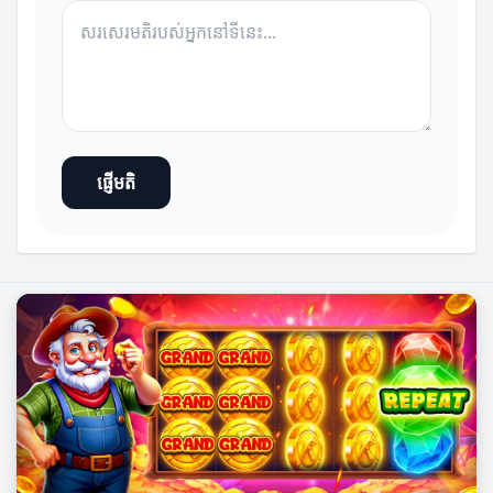
ផ្ញើមតិ