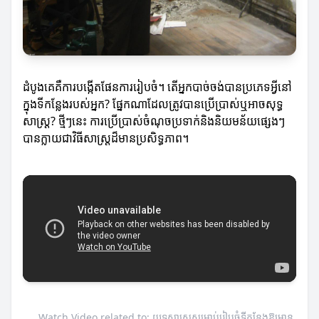
ដំបូងគេគឺការបង្កើតផែនការរៀបចំ។ តើអ្នកបាច់ចង់បានប្រភេទអ្វីនៅ
ក្នុងទីកន្លែងរបស់អ្នក? ផ្នែកណាដែលត្រូវបានប្រើប្រាស់ឬអាចសុទ្ធ
សាស្រ្ត? ថ្មីៗនេះ ការប្រើប្រាស់ចំណុចប្រទាក់និងនិយមន័យផ្សេងៗ
បានក្លាយជាវិធីសាស្រ្តដ៏មានប្រសិទ្ធភាព។
Watch Video related to: យុទ្ធសាស្ត្រសម្រាប់រៀបចំទីកន្លែងឱ្យមាន