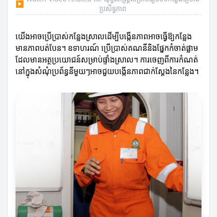
▶
ប្រសិទ្ធភាព
យើងអាចប្រើប្រាស់កន្លែងស្រាលដើម្បីបង្កើនភាពអាចធ្វើឱ្យកន្លែង
មានភាពបត់បែន។ ឧទាហរណ៍ ប្រើប្រាស់គណនីនិងផ្នែកកំចាត់ផ្លាម
ដែលមានអត្ថប្រយោជន៍សម្រាប់ផ្ទាំងស្រាល។ ការចេញពីការកំណត់
នៅក្នុងសំណុំប្រព័ន្ធនីមួយៗអាចជួយបង្កើនភាពជាក់ស្តែងនៃកន្លែង។