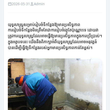
2026-05-31
Admin
យុទ្ធសាស្ត្រសម្រាប់រៀបចំទីកន្លែងឱ្យមានប្រសិទ្ធភាព
ការរៀបចំទីកន្លែងមិនត្រឹមតែជាការរៀបចំវត្ថុតែប៉ុណ្ណោះទេ ដោយវា
ត្រូវការយុទ្ធសាស្ត្រដែលអាចធ្វើឱ្យមានប្រសិទ្ធភាពក្នុងការប្រើប្រាស់។
ក្នុងអត្ថបទនេះ យើងនឹងពិភាក្សាអំពីយុទ្ធសាស្ត្រដែលអាចអនុវត្តន៍
បានដើម្បីធ្វើឱ្យទីកន្លែងរបស់អ្នកមានប្រសិទ្ធភាពកាន់តែខ្ពស់។