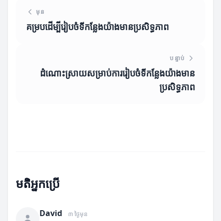
មុន
គម្របដើម្បីរៀបចំទីកន្លែងយ៉ាងមានប្រសិទ្ធភាព
បន្ទាប់
ដំណោះស្រាយសម្រាប់ការរៀបចំទីកន្លែងយ៉ាងមាន
ប្រសិទ្ធភាព
មតិអ្នកប្រើ
David
៣ ថ្ងៃមុន