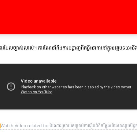
ការដែលច្បាស់លាស់។ ការណែនាំនិងការបង្ហាញពីគន្លឹះនានានៅក្នុងអត្ថបទនេះនឹ
▶
Watch Video related to: ដំណោះស្រាយសម្រាប់ការរៀបចំទីកន្លែងយ៉ាងមានប្រសិទ្ធ