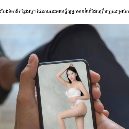
របែងចែកទីកន្លែងល្អ។ ផែនការនេះអាចធ្វើឲ្យអ្នកមានទំហំដែលត្រឹមត្រូវសម្រាប់កា