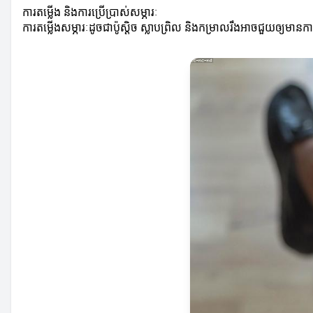
ការតម្លើង និងការប្រើប្រាស់សម្ភារៈ
ការតម្លើងសម្ភារៈដូចជាប៉ូស្តិច ស្លាបព្រិល និងកម្រាលរឹងអាចជួយឲ្យមានកា