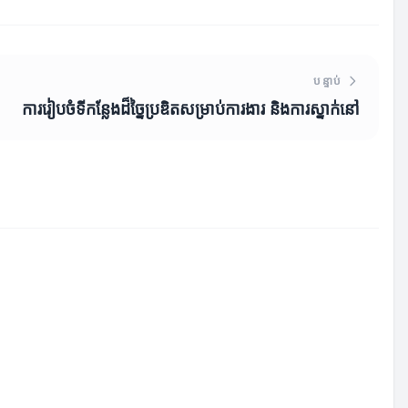
បន្ទាប់
ការរៀបចំទីកន្លែងដ៏ច្នៃប្រឌិតសម្រាប់ការងារ និងការស្នាក់នៅ