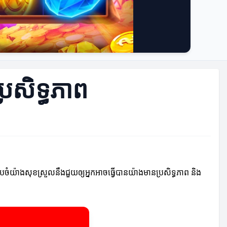
រសិទ្ធភាព
យ៉ាងសុខស្រួលនឹងជួយឲ្យអ្នកអាចធ្វើបានយ៉ាងមានប្រសិទ្ធភាព និង