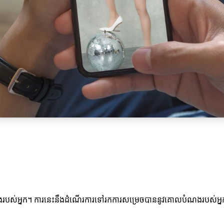
កន្លែងរបស់អ្នក។ ការនេះនឹងដំណើរការទៅរកការសម្រេចបាននូវគោលបំណងរបស់អ្