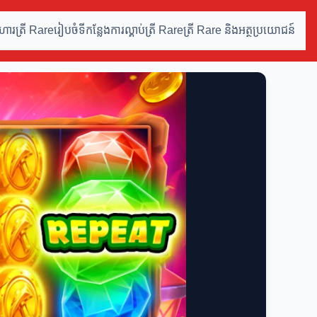
ហារត្រី Rare
រៀបចំទីកន្លែង
ការល្គាប់ត្រី Rare
ត្រី Rare និងអត្ថប្រយោជន៍