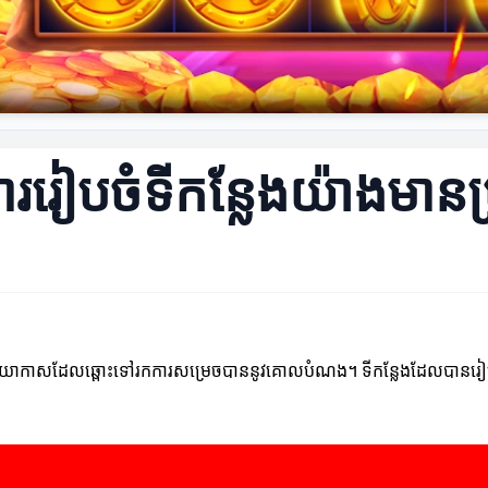
រៀបចំទីកន្លែងយ៉ាងមានប្
តបរិយាកាសដែលឆ្ពោះទៅរកការសម្រេចបាននូវគោលបំណង។ ទីកន្លែងដែលបានរៀបចំ