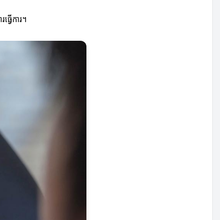
រធ្វើការ។