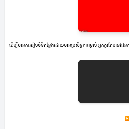
ដើម្បីមានការរៀបចំទីកន្លែងដោយមានប្រសិទ្ធភាពខ្ពស់ អ្នកគួរតែមានផែន