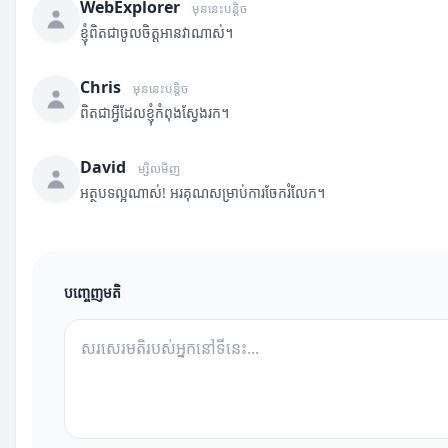
WebExplorer
មុននេះបន្តិច
ខ្ញុំពិតជាចូលចិត្តអានវាណាស់។
Chris
មុននេះបន្តិច
ពិតជាអ្វីដែលខ្ញុំកំពុងស្វែងរក។
David
ម្សិលមិញ
អត្ថបទល្អណាស់! អរគុណសម្រាប់ការចែករំលែក។
បញ្ចេញមតិ