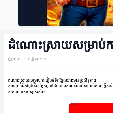
ដំណោះស្រាយសម្រាប់ការ
2026-06-01
Admin
ដំណោះស្រាយសម្រាប់ការរៀបចំទីកន្លែងយ៉ាងមានប្រសិទ្ធភាព
ការរៀបចំទីកន្លែងគឺជាផ្នែកមួយដែលមានសារៈសំខាន់សម្រាប់ការបង្កើ
កាត់បន្ថយភាពស្ទាក់ស្ទើរ។