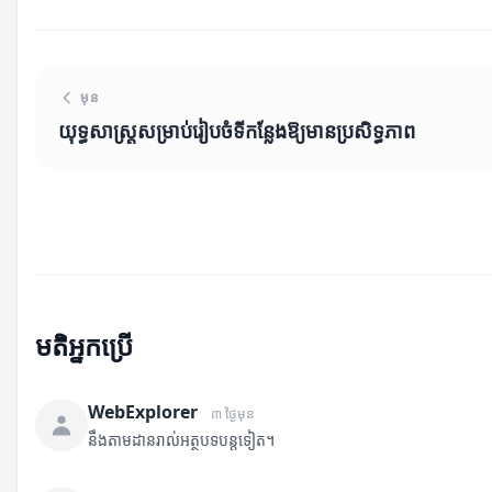
មុន
យុទ្ធសាស្ត្រសម្រាប់រៀបចំទីកន្លែងឱ្យមានប្រសិទ្ធភាព
មតិអ្នកប្រើ
WebExplorer
៣ ថ្ងៃមុន
នឹងតាមដានរាល់អត្ថបទបន្តទៀត។