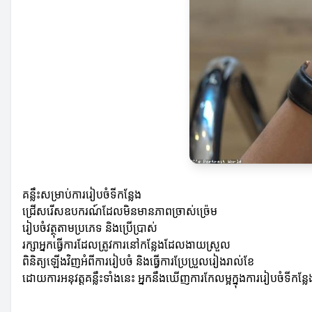
គន្លឹះសម្រាប់ការរៀបចំទីកន្លែង
ជ្រើសរើសឧបករណ៍ដែលមិនមានភាពច្រាស់ច្រ៉េម
រៀបចំវត្ថុតាមប្រភេទ និងប្រើប្រាស់
រក្សាអ្នកធ្វើការដែលត្រូវការនៅកន្លែងដែលងាយស្រួល
ពិនិត្យឡើងវិញអំពីការរៀបចំ និងធ្វើការប្រែប្រួលរៀងរាល់ខែ
ដោយការអនុវត្តគន្លឹះទាំងនេះ អ្នកនឹងឃើញការកែលម្អក្នុងការរៀបចំទី