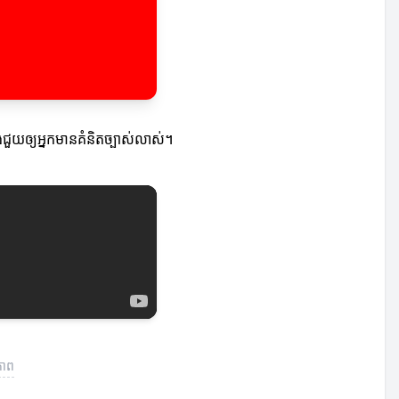
ងជួយឲ្យអ្នកមានគំនិតច្បាស់លាស់។
ភាព