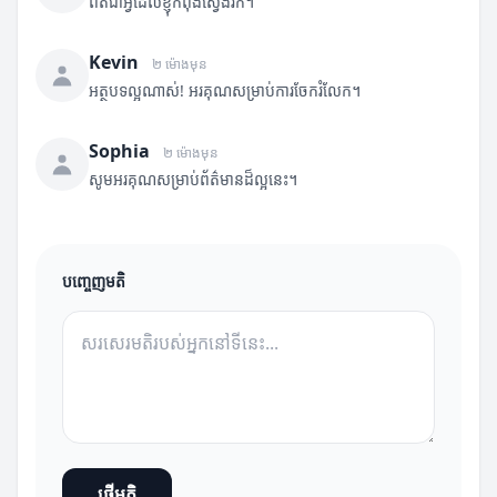
ពិតជាអ្វីដែលខ្ញុំកំពុងស្វែងរក។
Kevin
២ ម៉ោងមុន
អត្ថបទល្អណាស់! អរគុណសម្រាប់ការចែករំលែក។
Sophia
២ ម៉ោងមុន
សូមអរគុណសម្រាប់ព័ត៌មានដ៏ល្អនេះ។
បញ្ចេញមតិ
ផ្ញើមតិ