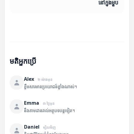
នៅក្នុងម្ហូប
មតិអ្នកប្រើ
Alex
២ ម៉ោងមុន
ខ្លឹមសារមានប្រយោជន៍ខ្លាំងណាស់។
Emma
៣ ថ្ងៃមុន
នឹងតាមដានរាល់អត្ថបទបន្តទៀត។
Daniel
ម្សិលមិញ