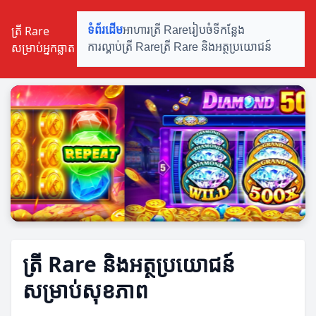
ត្រី Rare
ទំព័រដើម
អាហារត្រី Rare
រៀបចំទីកន្លែង
សម្រាប់អ្នកឆ្លាត
ការល្គាប់ត្រី Rare
ត្រី Rare និងអត្ថប្រយោជន៍
ត្រី Rare និងអត្ថប្រយោជន៍
សម្រាប់សុខភាព