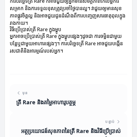
ការបរិច្ឆេទត្រី Rare ក៏អាចជួយឲ្យអ្នកមានសមត្ថភាពកែលម្អការ
សម្រាក និងការទទួលខុសត្រូវប្រចាំថ្ងៃបានល្អ។ វាជួយឲ្យមានសុខ
ភាពផ្លូវចិត្តល្អ និងអាចជួយជូនដំណឹងពីការបញ្ចេញសារធាតុពុលក្នុង
រាងកាយ។
វិធីប្រើប្រាស់ត្រី Rare ក្នុងម្ហូប
អ្នកអាចប្រើប្រាស់ត្រី Rare ក្នុងម្ហូបផ្សេងៗដូចជា ការចម្អិនជាមួយ
បន្លែឬជាមួយអាហារផ្សេងៗ។ ការបរិច្ឆេទត្រី Rare អាចជួយបង្កើន
រសជាតិនិងអារម្មណ៍របស់អ្នក។
មុន
ត្រី Rare និងតម្លៃអាហារូបត្ថម្ភ
បន្ទាប់
អត្ថប្រយោជន៍សុខភាពនៃត្រី Rare និងវិធីប្រើប្រាស់