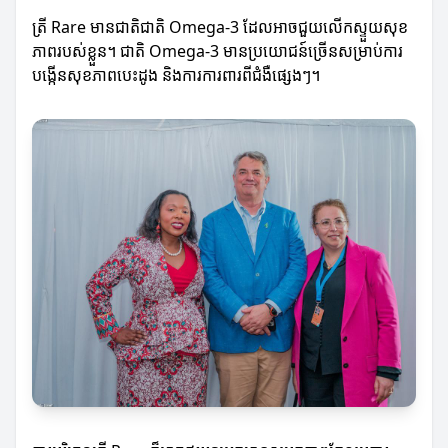
ត្រី Rare មានជាតិជាតិ Omega-3 ដែលអាចជួយលើកស្ទួយសុខ
ភាពរបស់ខ្លួន។ ជាតិ Omega-3 មានប្រយោជន៍ច្រើនសម្រាប់ការ
បង្កើនសុខភាពបេះដូង និងការការពារពីជំងឺផ្សេងៗ។