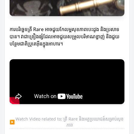
ការបរិច្ឆេទត្រី Rare អាចជួយកែលម្អសុខភាពបេះដូង និងប្រសាទ
បាន។ វាជាគ្រឿងផ្សំដែលអាចជួយសម្រួលបរិមាណខ្លាញ់ និងជួយ
បន្ថែមជាតិប្រូតេអ៊ីនក្នុងអាហារ។
Watch Video related to: ត្រី Rare និងអត្ថប្រយោជន៍សម្រាប់សុខ
▶
ភាព