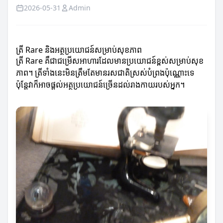
2026-05-31
Admin
ត្រី Rare និងអត្ថប្រយោជន៍សម្រាប់សុខភាព
ត្រី Rare គឺជាជម្រើសអាហារដែលមានប្រយោជន៍ខ្ពស់សម្រាប់សុខ
ភាព។ ត្រីទាំងនេះមិនត្រឹមតែមានរសជាតិស្រស់បំព្រងប៉ុណ្ណោះទេ
ប៉ុន្តែវាក៏អាចផ្តល់អត្ថប្រយោជន៍ច្រើនដល់រាងកាយរបស់អ្នក។